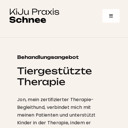
Skip
to
Toggle
content
Navigat
Über mich
Behandlungsangebot
Behandlung
Tiergestützte
Kostenübernahme
Therapie
Kassenärztliche Praxis Aschaffenburg
Jon, mein zertifizierter Therapie-
Begleithund, verbindet mich mit
Privatpraxis Bad Homburg
meinen Patienten und unterstützt
Kinder in der Therapie, indem er